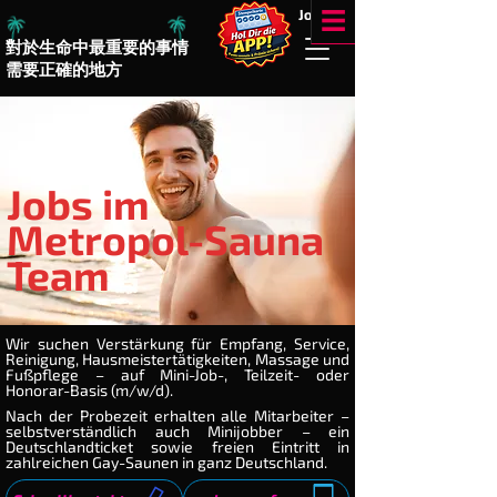
!!
Jobs
☰
對於生命中最重要的事情
需要正確的地方
Jobs im
Metropol-Sauna
Team
Wir suchen Verstärkung für Empfang, Service,
Reinigung, Hausmeistertätigkeiten, Massage und
Fußpflege – auf Mini-Job-, Teilzeit- oder
Honorar-Basis (m/w/d).
Nach der Probezeit erhalten alle Mitarbeiter –
selbstverständlich auch Minijobber – ein
Deutschlandticket sowie freien Eintritt in
zahlreichen Gay-Saunen in ganz Deutschland.