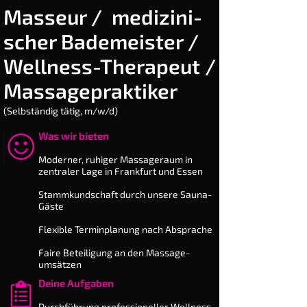
Masseur / me­dizi­ni­
scher Ba­de­meis­ter /
Well­ness-The­rapeut /
Mas­sage­praktiker
(Selbständig tätig, m/w/d)
Was wir bieten
​Moderner, ruhiger Massageraum in
zentraler Lage in Frankfurt und Essen
Stammkundschaft durch unsere Sauna-
Gäste
Flexible Terminplanung nach Ab­sprache
Faire Beteiligung an den Massage­
umsätzen
Deine Aufgaben
​Durchführung professioneller Wellness-