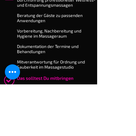
und Ent­span­nungs­massagen
Beratung der Gäste zu passenden
Anwendungen
Vorbereitung, Nachbereitung und
Hygiene im Massageraum
Dokumentation der Termine und
Behandlungen
Mitverantwortung für Ordnung und
Sauberkeit im Massagestudio
Das solltest Du mitbringen
​Abgeschlossene Ausbildung oder
fundierte Erfahrung im Bereich Massage
Gepflegtes Auftreten und freundlicher
Umgang mit Gästen
Zuverlässigkeit und Pünktlichkeit
Bereitschaft zur Arbeit an Wochenenden
und in den Abendstunden